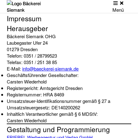
Skip
to
Menü
content
Willkommen!
Zur Bäckerei Siemank
Impressum
Job-Angebote
Herausgeber
Bäckerei Siemank OHG
Laubegaster Ufer 24
01279 Dresden
Telefon: 0351 / 28799523
Telefax: 0351 / 251 38 85
E-Mail:
info@baeckerei-siemank.de
Geschäftsführender Gesellschafter:
Carsten Wiederhold
Registergericht: Amtsgericht Dresden
Registernummer: HRA 8469
Umsatzsteuer-Identifikationsnummer gemäß § 27 a
Umsatzsteuergesetz: DE140200262
Inhaltlich Verantwortlicher gemäß § 6 MDStV:
Carsten Wiederhold
Gestaltung und Programmierung
FRIEBEL Werbeagentur und Verlag GmbH